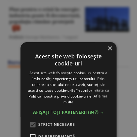
Plan pentru o criză în energie:
industria poate fi deconectată,
populaţia rămâne protejată
Politică
/George Marinescu -
7 august
×
Citeşte Ziarul BURSA din
07 august
Acest site web folosește
Bursa Construcţiilor
cookie-uri
Acest site web folosește cookie-uri pentru a
îmbunătăți experiența utilizatorului. Prin
utilizarea site-ului nostru web, sunteți de
acord cu toate cookie-urile în conformitate cu
Politica noastră privind cookie-urile.
Află mai
multe
AFIȘAȚI TOȚI PARTENERII
(847) →
STRICT NECESARE
DE PERFORMANȚĂ