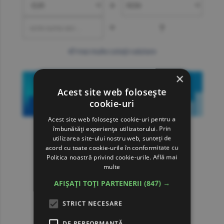
»
=
?
mai multe cotaţii valutare
×
Acest site web folosește
cookie-uri
Acest site web folosește cookie-uri pentru a
îmbunătăți experiența utilizatorului. Prin
utilizarea site-ului nostru web, sunteți de
acord cu toate cookie-urile în conformitate cu
Politica noastră privind cookie-urile.
Află mai
multe
AFIȘAȚI TOȚI PARTENERII
(847) →
STRICT NECESARE
DE PERFORMANȚĂ