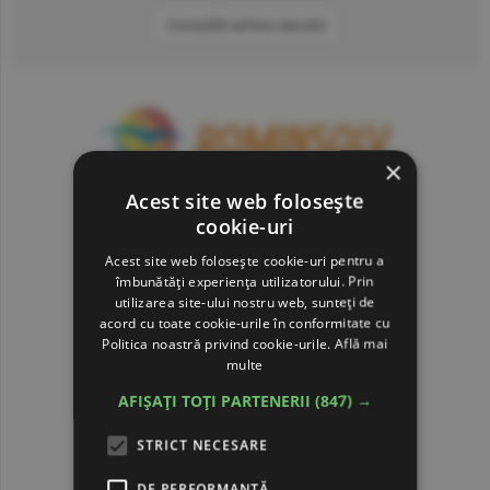
Consultă arhiva ziarului
×
Acest site web folosește
cookie-uri
Acest site web folosește cookie-uri pentru a
îmbunătăți experiența utilizatorului. Prin
utilizarea site-ului nostru web, sunteți de
acord cu toate cookie-urile în conformitate cu
Politica noastră privind cookie-urile.
Află mai
multe
AFIȘAȚI TOȚI PARTENERII
(847) →
STRICT NECESARE
DE PERFORMANȚĂ