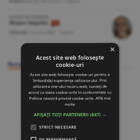
Politică
/George Marinescu -
7 august
IPOTEZE DE WEEKEND
Maşina timpului
Editorial
/Cornel Codiţă -
7 august
×
Citeşte Ziarul BURSA din
07 august
Acest site web folosește
Bursa Construcţiilor
cookie-uri
Acest site web folosește cookie-uri pentru a
îmbunătăți experiența utilizatorului. Prin
utilizarea site-ului nostru web, sunteți de
acord cu toate cookie-urile în conformitate cu
Politica noastră privind cookie-urile.
Află mai
multe
AFIȘAȚI TOȚI PARTENERII
(847) →
STRICT NECESARE
DE PERFORMANȚĂ