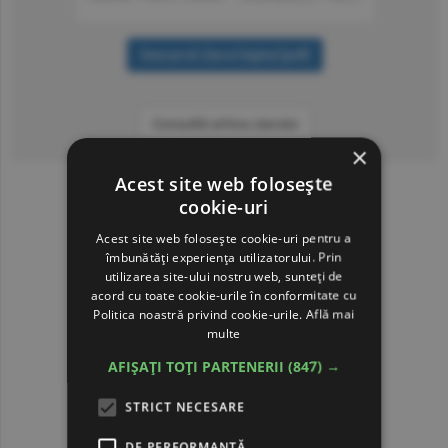
Consultă arhiva ziarului
×
Acest site web folosește
cookie-uri
Acest site web folosește cookie-uri pentru a
îmbunătăți experiența utilizatorului. Prin
utilizarea site-ului nostru web, sunteți de
acord cu toate cookie-urile în conformitate cu
Politica noastră privind cookie-urile.
Află mai
multe
AFIȘAȚI TOȚI PARTENERII
(847) →
STRICT NECESARE
DE PERFORMANȚĂ