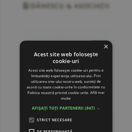
×
Acest site web folosește
cookie-uri
Acest site web folosește cookie-uri pentru a
îmbunătăți experiența utilizatorului. Prin
utilizarea site-ului nostru web, sunteți de
acord cu toate cookie-urile în conformitate cu
Politica noastră privind cookie-urile.
Află mai
multe
AFIȘAȚI TOȚI PARTENERII
(847) →
STRICT NECESARE
DE PERFORMANȚĂ