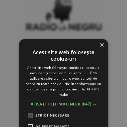
×
Acest site web folosește
cookie-uri
Acest site web folosește cookie-uri pentru a
îmbunătăți experiența utilizatorului. Prin
utilizarea site-ului nostru web, sunteți de
acord cu toate cookie-urile în conformitate cu
Politica noastră privind cookie-urile.
Află mai
multe
AFIȘAȚI TOȚI PARTENERII
(847) →
STRICT NECESARE
DE PERFORMANȚĂ