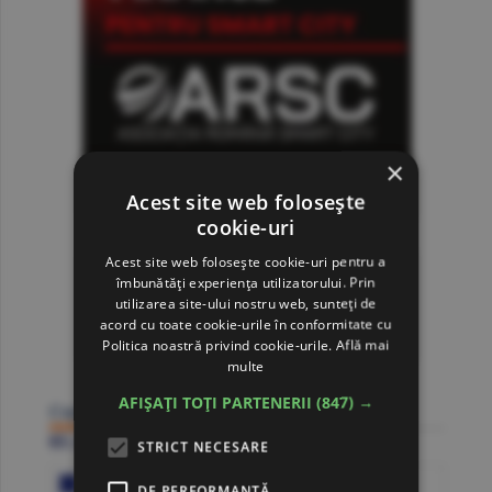
×
Acest site web folosește
cookie-uri
Acest site web folosește cookie-uri pentru a
îmbunătăți experiența utilizatorului. Prin
utilizarea site-ului nostru web, sunteți de
acord cu toate cookie-urile în conformitate cu
Politica noastră privind cookie-urile.
Află mai
multe
AFIȘAȚI TOȚI PARTENERII
(847) →
Curs valutar BNR
05 Aug. 2026
STRICT NECESARE
Euro
5.2489
DE PERFORMANȚĂ