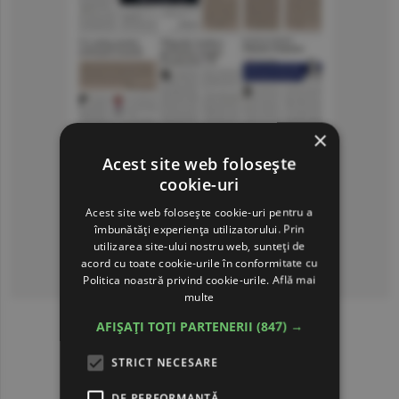
×
Acest site web folosește
cookie-uri
Acest site web folosește cookie-uri pentru a
îmbunătăți experiența utilizatorului. Prin
utilizarea site-ului nostru web, sunteți de
acord cu toate cookie-urile în conformitate cu
Consultă arhiva ziarului
Politica noastră privind cookie-urile.
Află mai
multe
AFIȘAȚI TOȚI PARTENERII
(847) →
STRICT NECESARE
DE PERFORMANȚĂ