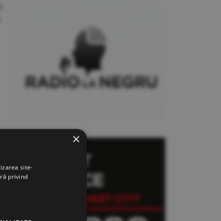
,
.
×
izarea site-
ră privind