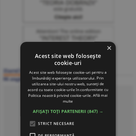
×
Acest site web folosește
cookie-uri
Ziarul BURSA
Acest site web folosește cookie-uri pentru a
îmbunătăți experiența utilizatorului. Prin
06 august
utilizarea site-ului nostru web, sunteți de
acord cu toate cookie-urile în conformitate cu
Click să citeşti ziarul
Politica noastră privind cookie-urile.
Află mai
multe
AFIȘAȚI TOȚI PARTENERII
(847) →
STRICT NECESARE
DE PERFORMANȚĂ