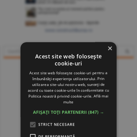
www.constructiibursa.ro
×
Acest site web folosește
cookie-uri
Acest site web folosește cookie-uri pentru a
îmbunătăți experiența utilizatorului. Prin
utilizarea site-ului nostru web, sunteți de
acord cu toate cookie-urile în conformitate cu
Politica noastră privind cookie-urile.
Află mai
multe
AFIȘAȚI TOȚI PARTENERII
(847) →
STRICT NECESARE
DE PERFORMANȚĂ