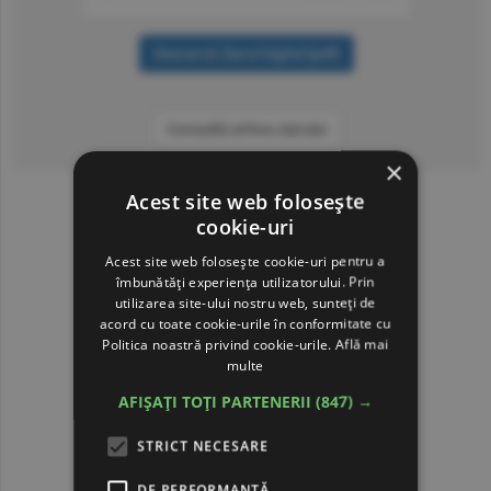
Consultă arhiva ziarului
×
Acest site web folosește
cookie-uri
Acest site web folosește cookie-uri pentru a
îmbunătăți experiența utilizatorului. Prin
utilizarea site-ului nostru web, sunteți de
acord cu toate cookie-urile în conformitate cu
Politica noastră privind cookie-urile.
Află mai
multe
AFIȘAȚI TOȚI PARTENERII
(847) →
STRICT NECESARE
DE PERFORMANȚĂ