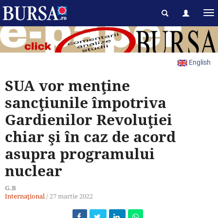
English
SUA vor menţine
sancţiunile împotriva
Gardienilor Revoluţiei
chiar şi în caz de acord
asupra programului
nuclear
G.B
Internaţional
/
27 martie 2022