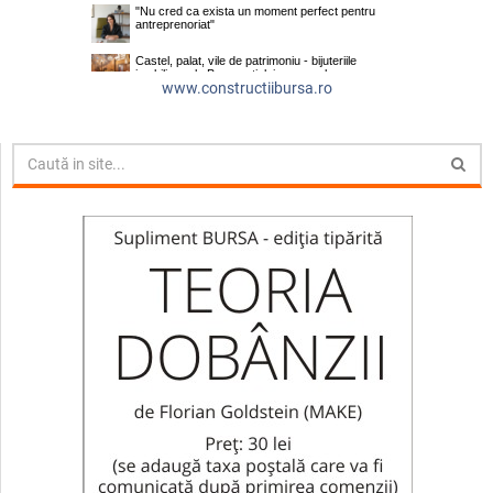
www.constructiibursa.ro