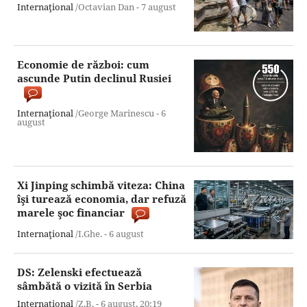
Internaţional
/Octavian Dan -
7 august
Economie de război: cum
ascunde Putin declinul Rusiei
Internaţional
/George Marinescu -
6
august
Xi Jinping schimbă viteza: China
îşi turează economia, dar refuză
marele şoc financiar
Internaţional
/I.Ghe. -
6 august
DS: Zelenski efectuează
sâmbătă o vizită în Serbia
Internaţional
/Z.B. -
6 august,
20:19