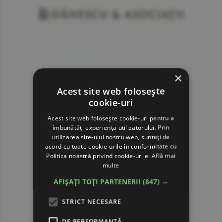
×
Acest site web folosește
cookie-uri
Acest site web folosește cookie-uri pentru a
îmbunătăți experiența utilizatorului. Prin
utilizarea site-ului nostru web, sunteți de
acord cu toate cookie-urile în conformitate cu
Politica noastră privind cookie-urile.
Află mai
multe
AFIȘAȚI TOȚI PARTENERII
(847) →
STRICT NECESARE
DE PERFORMANȚĂ