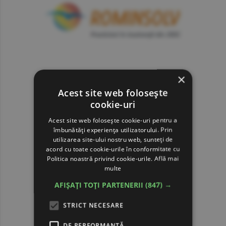
×
Acest site web folosește
cookie-uri
Acest site web folosește cookie-uri pentru a
îmbunătăți experiența utilizatorului. Prin
utilizarea site-ului nostru web, sunteți de
acord cu toate cookie-urile în conformitate cu
Politica noastră privind cookie-urile.
Află mai
multe
AFIȘAȚI TOȚI PARTENERII
(847) →
STRICT NECESARE
DE PERFORMANȚĂ