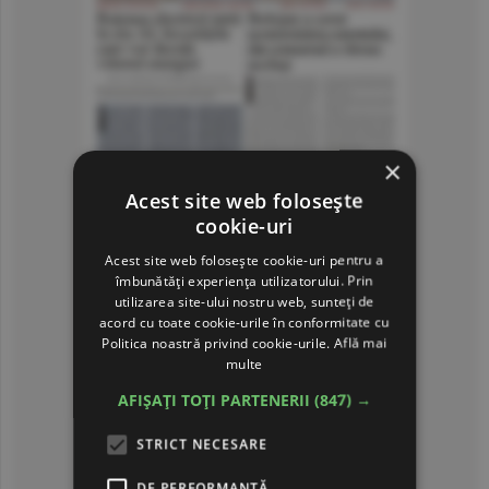
×
Acest site web folosește
cookie-uri
Acest site web folosește cookie-uri pentru a
îmbunătăți experiența utilizatorului. Prin
utilizarea site-ului nostru web, sunteți de
acord cu toate cookie-urile în conformitate cu
Politica noastră privind cookie-urile.
Află mai
multe
AFIȘAȚI TOȚI PARTENERII
(847) →
STRICT NECESARE
DE PERFORMANȚĂ