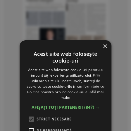
×
Acest site web folosește
cookie-uri
Acest site web folosește cookie-uri pentru a
îmbunătăți experiența utilizatorului. Prin
utilizarea site-ului nostru web, sunteți de
acord cu toate cookie-urile în conformitate cu
Politica noastră privind cookie-urile.
Află mai
multe
AFIȘAȚI TOȚI PARTENERII
(847) →
STRICT NECESARE
DE PERFORMANȚĂ