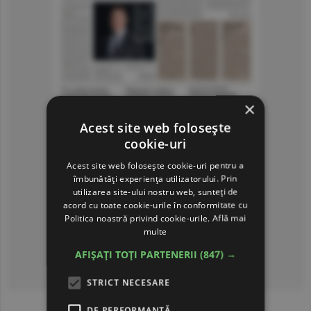
×
Acest site web folosește
cookie-uri
Acest site web folosește cookie-uri pentru a
îmbunătăți experiența utilizatorului. Prin
utilizarea site-ului nostru web, sunteți de
acord cu toate cookie-urile în conformitate cu
Politica noastră privind cookie-urile.
Află mai
multe
AFIȘAȚI TOȚI PARTENERII
(847) →
Consultă arhiva ziarului
STRICT NECESARE
DE PERFORMANȚĂ