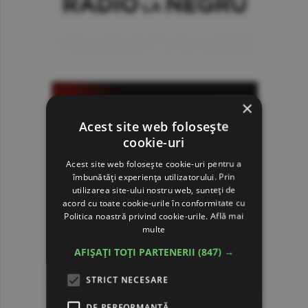
×
Acest site web folosește
cookie-uri
Acest site web folosește cookie-uri pentru a
îmbunătăți experiența utilizatorului. Prin
utilizarea site-ului nostru web, sunteți de
acord cu toate cookie-urile în conformitate cu
Politica noastră privind cookie-urile.
Află mai
multe
AFIȘAȚI TOȚI PARTENERII
(847) →
STRICT NECESARE
DE PERFORMANȚĂ