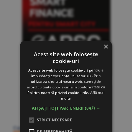
×
Acest site web folosește
cookie-uri
Acest site web folosește cookie-uri pentru a
îmbunătăți experiența utilizatorului. Prin
utilizarea site-ului nostru web, sunteți de
acord cu toate cookie-urile în conformitate cu
Politica noastră privind cookie-urile.
Află mai
multe
AFIȘAȚI TOȚI PARTENERII
(847) →
STRICT NECESARE
Curs valutar BNR
DE PERFORMANȚĂ