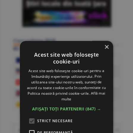
Curs valutar BNR
×
05 Aug. 2026
Acest site web folosește
cookie-uri
Euro
5.2489
Acest site web folosește cookie-uri pentru a
Dolar SUA
4.5480
îmbunătăți experiența utilizatorului. Prin
utilizarea site-ului nostru web, sunteți de
Franc elveţian
5.6210
acord cu toate cookie-urile în conformitate cu
Politica noastră privind cookie-urile.
Află mai
Liră sterlină
6.1244
multe
Gram de aur
607.9521
AFIȘAȚI TOȚI PARTENERII
(847) →
convertor valutar
STRICT NECESARE
»
DE PERFORMANȚĂ