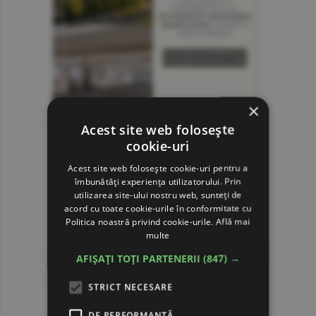
×
Acest site web folosește
cookie-uri
Acest site web folosește cookie-uri pentru a
îmbunătăți experiența utilizatorului. Prin
utilizarea site-ului nostru web, sunteți de
acord cu toate cookie-urile în conformitate cu
Politica noastră privind cookie-urile.
Află mai
multe
AFIȘAȚI TOȚI PARTENERII
(847) →
STRICT NECESARE
DE PERFORMANȚĂ