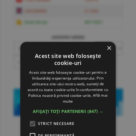
Liră sterlină
6.1244
Gram de aur
607.9521
convertor valutar
×
»
Acest site web folosește
=
?
cookie-uri
Acest site web folosește cookie-uri pentru a
mai multe cotaţii valutare
îmbunătăți experiența utilizatorului. Prin
utilizarea site-ului nostru web, sunteți de
acord cu toate cookie-urile în conformitate cu
Politica noastră privind cookie-urile.
Află mai
multe
AFIȘAȚI TOȚI PARTENERII
(847) →
STRICT NECESARE
DE PERFORMANȚĂ