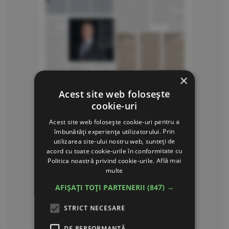
×
Acest site web folosește
cookie-uri
Acest site web folosește cookie-uri pentru a
îmbunătăți experiența utilizatorului. Prin
utilizarea site-ului nostru web, sunteți de
acord cu toate cookie-urile în conformitate cu
Politica noastră privind cookie-urile.
Află mai
multe
AFIȘAȚI TOȚI PARTENERII
(847) →
STRICT NECESARE
Consultă arhiva ziarului
DE PERFORMANȚĂ