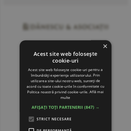
×
Acest site web folosește
cookie-uri
Acest site web folosește cookie-uri pentru a
îmbunătăți experiența utilizatorului. Prin
utilizarea site-ului nostru web, sunteți de
acord cu toate cookie-urile în conformitate cu
Politica noastră privind cookie-urile.
Află mai
multe
AFIȘAȚI TOȚI PARTENERII
(847) →
STRICT NECESARE
DE PERFORMANȚĂ