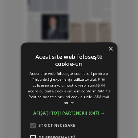
×
Acest site web folosește
cookie-uri
Acest site web folosește cookie-uri pentru a
îmbunătăți experiența utilizatorului. Prin
utilizarea site-ului nostru web, sunteți de
acord cu toate cookie-urile în conformitate cu
Politica noastră privind cookie-urile.
Află mai
multe
AFIȘAȚI TOȚI PARTENERII
(847) →
STRICT NECESARE
Consultă arhiva ziarului
DE PERFORMANȚĂ