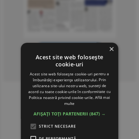
×
Acest site web folosește
cookie-uri
Consultă arhiva ziarului
Acest site web folosește cookie-uri pentru a
îmbunătăți experiența utilizatorului. Prin
utilizarea site-ului nostru web, sunteți de
acord cu toate cookie-urile în conformitate cu
Politica noastră privind cookie-urile.
Află mai
multe
AFIȘAȚI TOȚI PARTENERII
(847) →
STRICT NECESARE
DE PERFORMANȚĂ