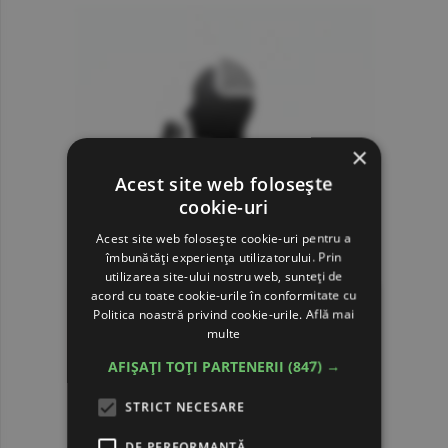
×
Acest site web folosește
cookie-uri
Acest site web folosește cookie-uri pentru a
îmbunătăți experiența utilizatorului. Prin
utilizarea site-ului nostru web, sunteți de
acord cu toate cookie-urile în conformitate cu
Politica noastră privind cookie-urile.
Află mai
multe
AFIȘAȚI TOȚI PARTENERII
(847) →
STRICT NECESARE
DE PERFORMANȚĂ