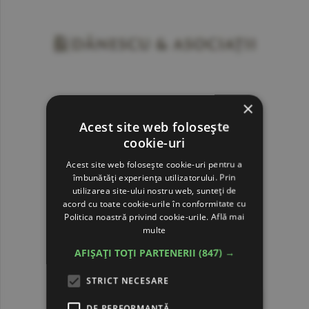
×
Acest site web folosește
cookie-uri
Acest site web folosește cookie-uri pentru a
îmbunătăți experiența utilizatorului. Prin
utilizarea site-ului nostru web, sunteți de
acord cu toate cookie-urile în conformitate cu
Politica noastră privind cookie-urile.
Află mai
multe
AFIȘAȚI TOȚI PARTENERII
(847) →
STRICT NECESARE
DE PERFORMANȚĂ