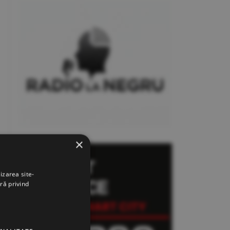
×
e
izarea site-
ră privind