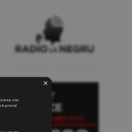
×
izarea site-
ră privind