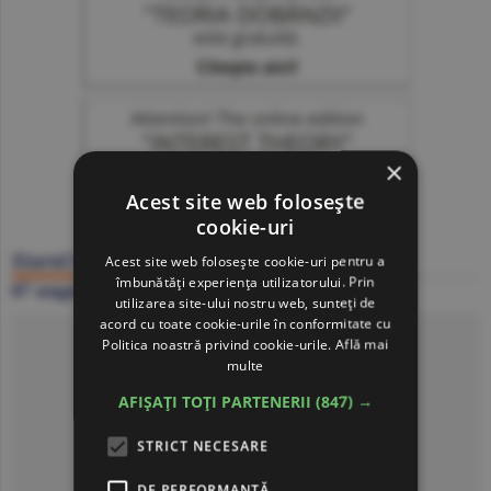
×
Acest site web folosește
cookie-uri
Ziarul BURSA
Acest site web folosește cookie-uri pentru a
îmbunătăți experiența utilizatorului. Prin
07 august
utilizarea site-ului nostru web, sunteți de
acord cu toate cookie-urile în conformitate cu
Click să citeşti ziarul
Politica noastră privind cookie-urile.
Află mai
multe
AFIȘAȚI TOȚI PARTENERII
(847) →
STRICT NECESARE
DE PERFORMANȚĂ