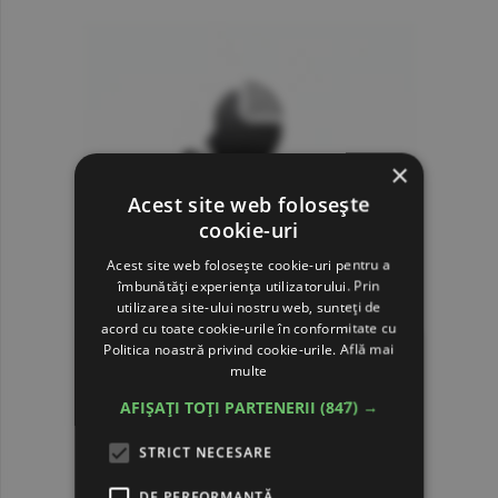
×
Acest site web folosește
cookie-uri
Acest site web folosește cookie-uri pentru a
îmbunătăți experiența utilizatorului. Prin
utilizarea site-ului nostru web, sunteți de
acord cu toate cookie-urile în conformitate cu
Politica noastră privind cookie-urile.
Află mai
multe
AFIȘAȚI TOȚI PARTENERII
(847) →
STRICT NECESARE
DE PERFORMANȚĂ