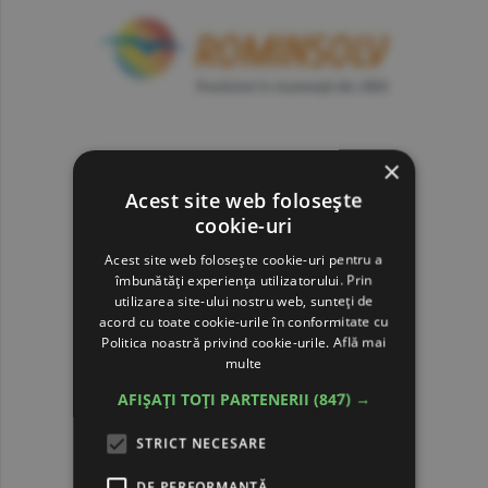
×
Acest site web folosește
cookie-uri
Acest site web folosește cookie-uri pentru a
îmbunătăți experiența utilizatorului. Prin
utilizarea site-ului nostru web, sunteți de
acord cu toate cookie-urile în conformitate cu
Politica noastră privind cookie-urile.
Află mai
multe
AFIȘAȚI TOȚI PARTENERII
(847) →
STRICT NECESARE
DE PERFORMANȚĂ