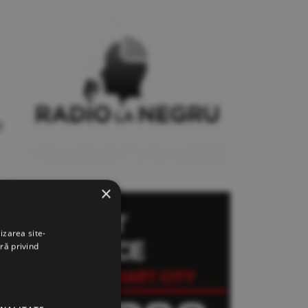
d
×
izarea site-
ră privind