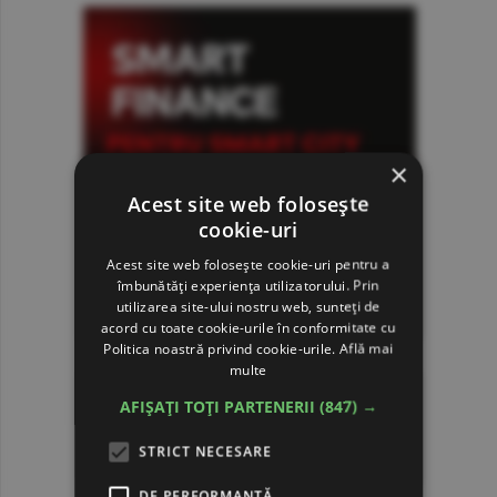
×
Acest site web folosește
cookie-uri
Acest site web folosește cookie-uri pentru a
îmbunătăți experiența utilizatorului. Prin
utilizarea site-ului nostru web, sunteți de
acord cu toate cookie-urile în conformitate cu
Politica noastră privind cookie-urile.
Află mai
multe
AFIȘAȚI TOȚI PARTENERII
(847) →
STRICT NECESARE
DE PERFORMANȚĂ