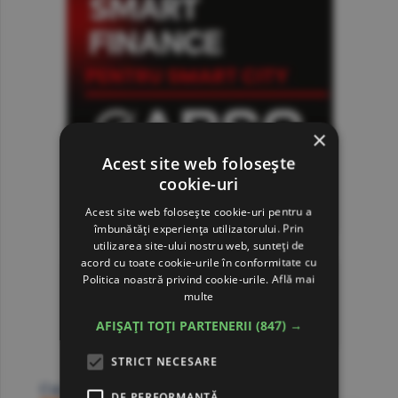
×
Acest site web folosește
cookie-uri
Acest site web folosește cookie-uri pentru a
îmbunătăți experiența utilizatorului. Prin
utilizarea site-ului nostru web, sunteți de
acord cu toate cookie-urile în conformitate cu
Politica noastră privind cookie-urile.
Află mai
multe
AFIȘAȚI TOȚI PARTENERII
(847) →
STRICT NECESARE
Curs valutar BNR
DE PERFORMANȚĂ