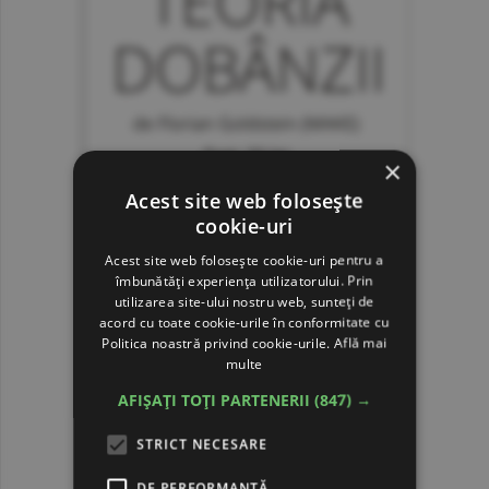
×
Acest site web folosește
cookie-uri
Acest site web folosește cookie-uri pentru a
îmbunătăți experiența utilizatorului. Prin
utilizarea site-ului nostru web, sunteți de
acord cu toate cookie-urile în conformitate cu
Politica noastră privind cookie-urile.
Află mai
multe
AFIȘAȚI TOȚI PARTENERII
(847) →
STRICT NECESARE
DE PERFORMANȚĂ