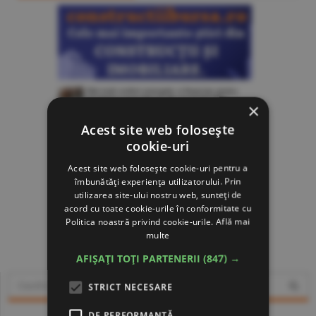
×
Acest site web folosește
cookie-uri
Acest site web folosește cookie-uri pentru a
îmbunătăți experiența utilizatorului. Prin
utilizarea site-ului nostru web, sunteți de
acord cu toate cookie-urile în conformitate cu
Politica noastră privind cookie-urile.
Află mai
multe
www.constructiibursa.ro
AFIȘAȚI TOȚI PARTENERII
(847) →
STRICT NECESARE
DE PERFORMANȚĂ