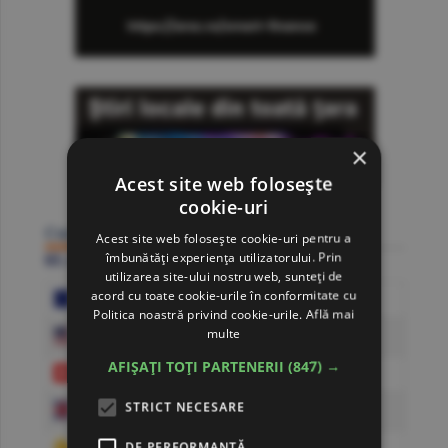
×
Acest site web folosește
cookie-uri
Curs valutar BNR
Acest site web folosește cookie-uri pentru a
îmbunătăți experiența utilizatorului. Prin
05 Aug. 2026
utilizarea site-ului nostru web, sunteți de
acord cu toate cookie-urile în conformitate cu
Euro
5.2489
Politica noastră privind cookie-urile.
Află mai
multe
Dolar SUA
4.5480
AFIȘAȚI TOȚI PARTENERII
(847) →
Franc elveţian
5.6210
STRICT NECESARE
Liră sterlină
6.1244
DE PERFORMANȚĂ