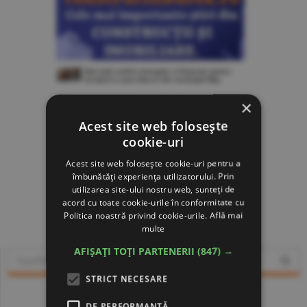
×
Acest site web folosește
cookie-uri
Acest site web folosește cookie-uri pentru a
îmbunătăți experiența utilizatorului. Prin
utilizarea site-ului nostru web, sunteți de
acord cu toate cookie-urile în conformitate cu
www.constructiibursa.ro
Politica noastră privind cookie-urile.
Află mai
multe
AFIȘAȚI TOȚI PARTENERII
(847) →
STRICT NECESARE
DE PERFORMANȚĂ