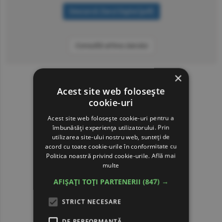
Consultă arhiva ziarului
×
Acest site web folosește
cookie-uri
Acest site web folosește cookie-uri pentru a
îmbunătăți experiența utilizatorului. Prin
utilizarea site-ului nostru web, sunteți de
acord cu toate cookie-urile în conformitate cu
Politica noastră privind cookie-urile.
Află mai
multe
AFIȘAȚI TOȚI PARTENERII
(847) →
STRICT NECESARE
DE PERFORMANȚĂ