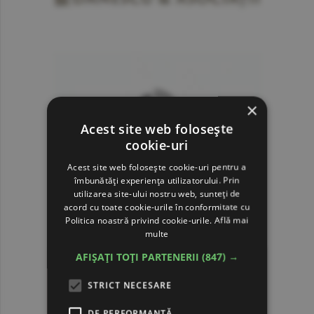
×
Acest site web folosește
cookie-uri
Acest site web folosește cookie-uri pentru a
îmbunătăți experiența utilizatorului. Prin
utilizarea site-ului nostru web, sunteți de
acord cu toate cookie-urile în conformitate cu
Politica noastră privind cookie-urile.
Află mai
multe
AFIȘAȚI TOȚI PARTENERII
(847) →
STRICT NECESARE
DE PERFORMANȚĂ