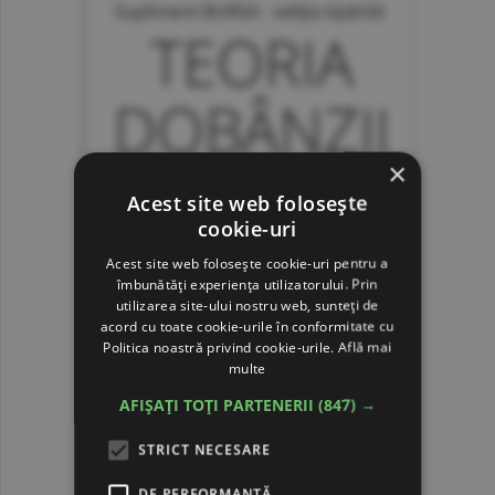
×
Acest site web folosește
cookie-uri
Acest site web folosește cookie-uri pentru a
îmbunătăți experiența utilizatorului. Prin
utilizarea site-ului nostru web, sunteți de
acord cu toate cookie-urile în conformitate cu
Politica noastră privind cookie-urile.
Află mai
multe
AFIȘAȚI TOȚI PARTENERII
(847) →
STRICT NECESARE
DE PERFORMANȚĂ