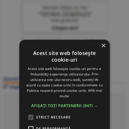
×
Acest site web folosește
cookie-uri
Acest site web folosește cookie-uri pentru a
îmbunătăți experiența utilizatorului. Prin
Ziarul BURSA
utilizarea site-ului nostru web, sunteți de
acord cu toate cookie-urile în conformitate cu
07 august
Politica noastră privind cookie-urile.
Află mai
multe
Click să citeşti ziarul
AFIȘAȚI TOȚI PARTENERII
(847) →
STRICT NECESARE
DE PERFORMANȚĂ