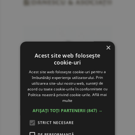
×
Acest site web folosește
cookie-uri
Acest site web folosește cookie-uri pentru a
îmbunătăți experiența utilizatorului. Prin
utilizarea site-ului nostru web, sunteți de
acord cu toate cookie-urile în conformitate cu
Politica noastră privind cookie-urile.
Află mai
multe
AFIȘAȚI TOȚI PARTENERII
(847) →
STRICT NECESARE
DE PERFORMANȚĂ