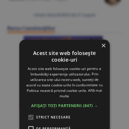
Citeşte Ziarul BURSA din
07 august
Bursa Construcţiilor
×
Acest site web folosește
cookie-uri
Acest site web folosește cookie-uri pentru a
îmbunătăți experiența utilizatorului. Prin
utilizarea site-ului nostru web, sunteți de
acord cu toate cookie-urile în conformitate cu
Politica noastră privind cookie-urile.
Află mai
multe
AFIȘAȚI TOȚI PARTENERII
(847) →
STRICT NECESARE
DE PERFORMANȚĂ