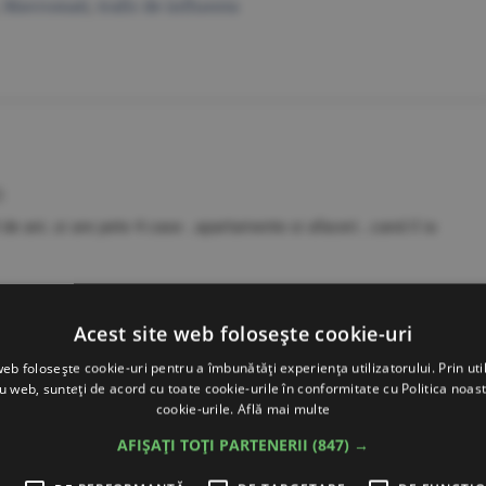
,
Mavromati
,
trafic de influenta
)
 de ani..si are pete 4 case ..apartamente si afaceri...cand il ia
Acest site web folosește cookie-uri
web folosește cookie-uri pentru a îmbunătăți experiența utilizatorului. Prin util
ru web, sunteți de acord cu toate cookie-urile în conformitate cu Politica noast
cookie-urile.
Află mai multe
AFIȘAȚI TOȚI PARTENERII
(847) →