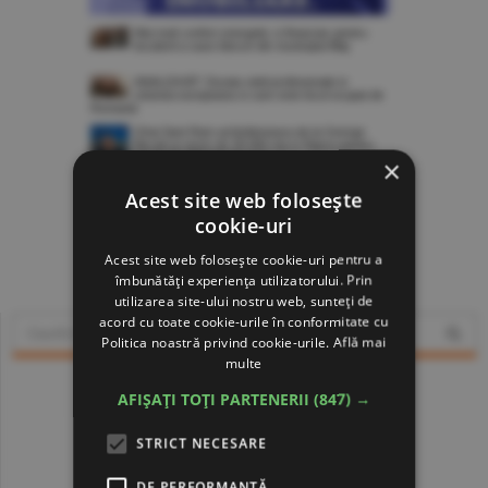
×
Acest site web folosește
cookie-uri
www.constructiibursa.ro
Acest site web folosește cookie-uri pentru a
îmbunătăți experiența utilizatorului. Prin
utilizarea site-ului nostru web, sunteți de
acord cu toate cookie-urile în conformitate cu
Politica noastră privind cookie-urile.
Află mai
multe
AFIȘAȚI TOȚI PARTENERII
(847) →
STRICT NECESARE
DE PERFORMANȚĂ